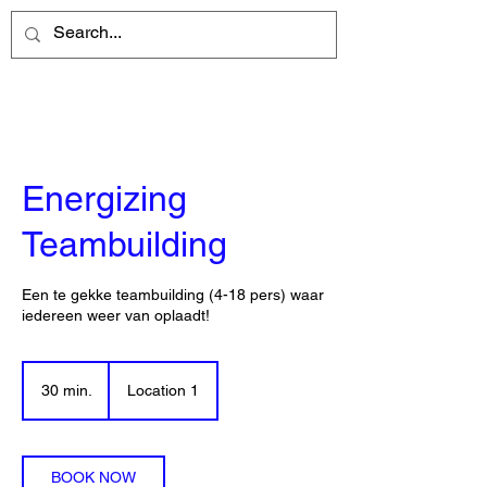
Energizing
Teambuilding
Een te gekke teambuilding (4-18 pers) waar
iedereen weer van oplaadt!
30 min.
3
Location 1
0
m
i
n
BOOK NOW